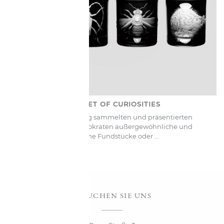
CABINET OF CURIOSITIES
Jahrhundertelang sammelten und präsentierten
europäische Aristokraten außergewöhnliche und
exotische Fundstücke oder ...
BESUCHEN SIE UNS