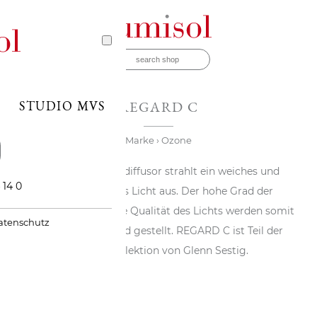
STUDIO MVS
REGARD C
Marke
› Ozone
Ein einziger Lichtdiffusor strahlt ein weiches und
 14 0
atmosphärisches Licht aus. Der hohe Grad der
Verarbeitung und die Qualität des Lichts werden somit
atenschutz
in den Vordergrund gestellt. REGARD C ist Teil der
Regard-Kollektion von Glenn Sestig.