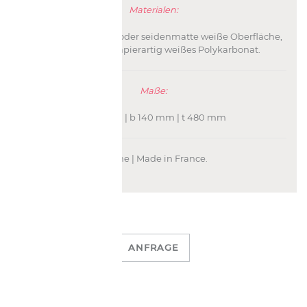
Materialen:
Aluminium - Bronze oder seidenmatte weiße Oberfläche,
sandgestrahlt papierartig weißes Polykarbonat.
Maße:
h 60 mm | b 140 mm | t 480 mm
Ozone | Made in France.
ANFRAGE