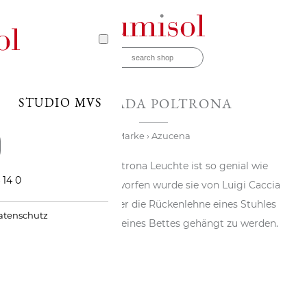
STUDIO MVS
LAMPADA POLTRONA
Marke
› Azucena
Die Lampada Poltrona Leuchte ist so genial wie
 14 0
ungewöhnlich. Entworfen wurde sie von Luigi Caccia
Dominioni, um über die Rückenlehne eines Stuhles
atenschutz
oder am Kopfende eines Bettes gehängt zu werden.