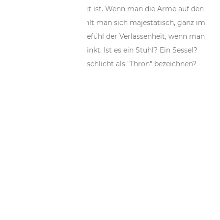
und Würde ausgelegt ist. Wenn man die Arme auf den
oberen Rand legt, fühlt man sich majestätisch, ganz im
Gegensatz zu dem Gefühl der Verlassenheit, wenn man
in ein Sofa zurücksinkt. Ist es ein Stuhl? Ein Sessel?
Oder sollen wir es schlicht als "Thron" bezeichnen?