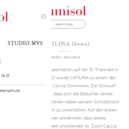
STUDIO MVS
CATILINA (bassa)
Marke
› Azucena
Seit seiner ersten Präsentation auf der XI. Triennale in
 14 0
Mailand im Jahr 1957 wurde CATILINA zu einem der
Klassiker von Luigi Caccia Dominioni. Der Entwurf
atenschutz
gefiel ihm so gut, dass sich die Besucher seines
Ateliers auf diesen Stühlen neben seinem Schreibtisch
niederließen, um sich zu unterhalten. Auf den ersten
Blick könnte man annehmen, dass dieses
ungewöhnliche Objekt unvollendet ist. Doch Caccia