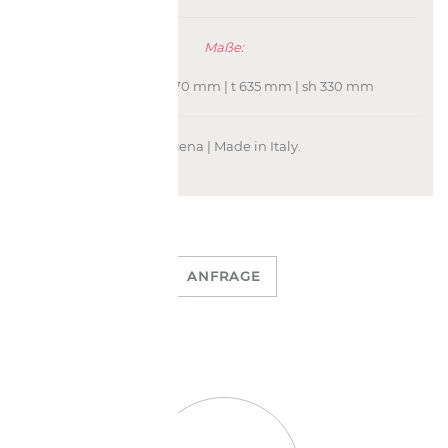
Maße:
h 660 mm | b 770 mm | t 635 mm | sh 330 mm
Azucena | Made in Italy.
ANFRAGE