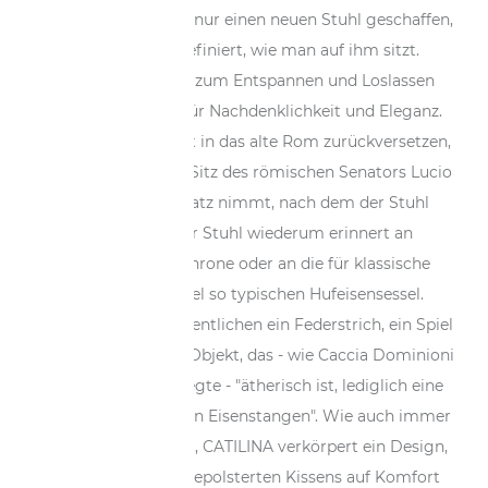
Dominioni hat nicht nur einen neuen Stuhl geschaffen,
sondern auch definiert, wie man auf ihm sitzt.
CATILINA ist nicht zum Entspannen und Loslassen
gedacht, sondern für Nachdenklichkeit und Eleganz.
Man könnte sich fast in das alte Rom zurückversetzen,
wenn man auf dem Sitz des römischen Senators Lucio
Sergio Catilina Platz nimmt, nach dem der Stuhl
benannt ist. Der Stuhl wiederum erinnert an
mittelalterliche Throne oder an die für klassische
chinesische Möbel so typischen Hufeisensessel.
CATILINA ist im Wesentlichen ein Federstrich, ein Spiel
mit den Kurven, ein Objekt, das - wie Caccia Dominioni
selbst zu sagen pflegte - "ätherisch ist, lediglich eine
Reihe von gebogenen Eisenstangen". Wie auch immer
man es interpretiert, CATILINA verkörpert ein Design,
das dank des gut gepolsterten Kissens auf Komfort