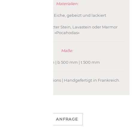
Materialien:
Fuß: Massive Eiche, gebeizt und lackiert
Tischplatte: Gewalzter Stein, Lavastein oder Marmor
«Pocahodas»
Maße:
h 450 mm | b 500 mm | t 500 mm
Bruno Moinard Éditions | Handgefertigt in Frankreich.
ANFRAGE