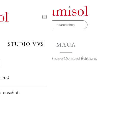
STUDIO MVS
MAUA
Marke
› Bruno Moinard Éditions
 14 0
atenschutz